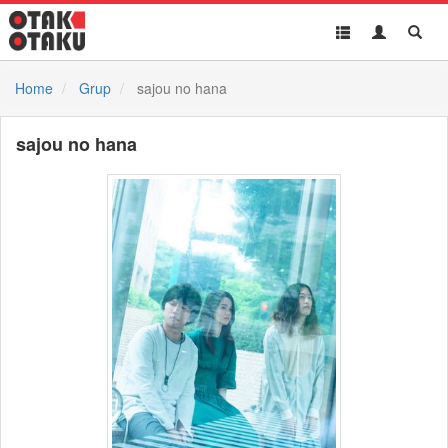
Toggle
Toggle
Toggl
navigation
Akun
Searc
Home
Grup
sajou no hana
sajou no hana