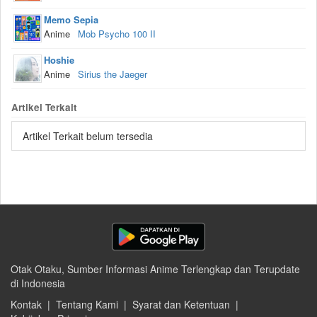
Memo Sepia
Anime
Mob Psycho 100 II
Hoshie
Anime
Sirius the Jaeger
Artikel Terkait
Artikel Terkait belum tersedia
Otak Otaku, Sumber Informasi Anime Terlengkap dan Terupdate
di Indonesia
Kontak
|
Tentang Kami
|
Syarat dan Ketentuan
|