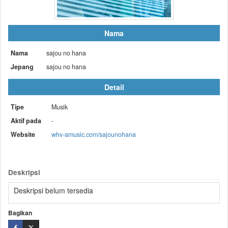
Nama
Nama
sajou no hana
Jepang
sajou no hana
Detail
Tipe
Musik
Aktif pada
-
Website
whv-amusic.com/sajounohana
Deskripsi
Deskripsi belum tersedia
Bagikan