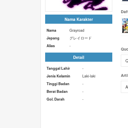
Daf
Nama Karakter
Nama
Grayroad
Jepang
グレイロード
Alias
-
Quo
Detail
Q
Tanggal Lahir
-
Arti
Jenis Kelamin
Laki-laki
Tinggi Badan
-
A
Berat Badan
-
Gol. Darah
-