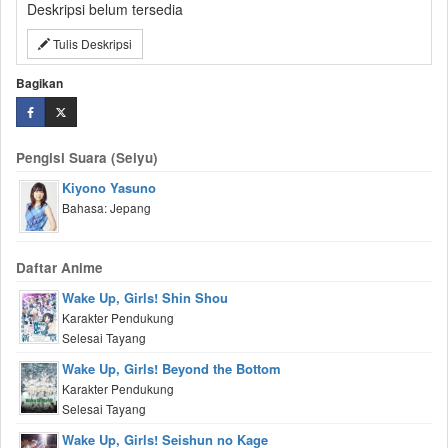
Deskripsi belum tersedia
Tulis Deskripsi
Bagikan
Pengisi Suara (Seiyu)
Kiyono Yasuno
Bahasa: Jepang
Daftar Anime
Wake Up, Girls! Shin Shou
Karakter Pendukung
Selesai Tayang
Wake Up, Girls! Beyond the Bottom
Karakter Pendukung
Selesai Tayang
Wake Up, Girls! Seishun no Kage