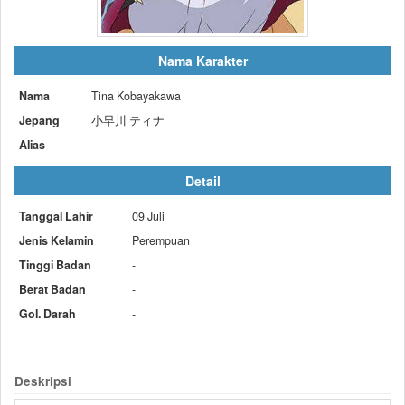
Nama Karakter
Nama
Tina Kobayakawa
Jepang
小早川 ティナ
Alias
-
Detail
Tanggal Lahir
09 Juli
Jenis Kelamin
Perempuan
Tinggi Badan
-
Berat Badan
-
Gol. Darah
-
Deskripsi