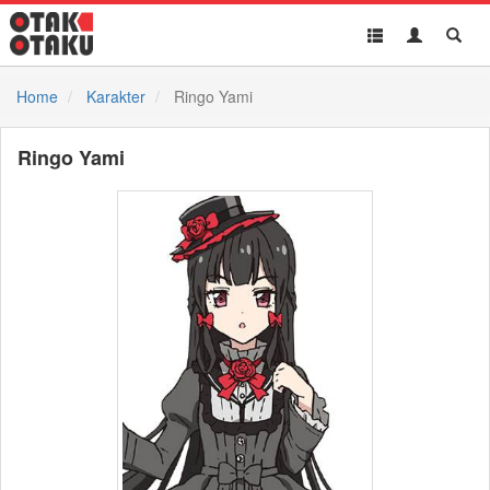
Toggle
Toggle
Toggl
navigation
Akun
Searc
Home
Karakter
Ringo Yami
Ringo Yami