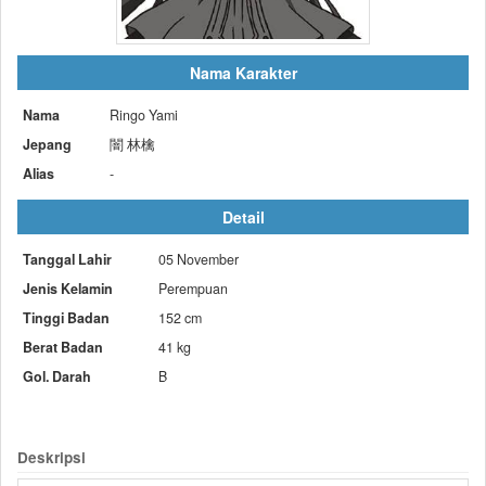
Nama Karakter
Nama
Ringo Yami
Jepang
闇 林檎
Alias
-
Detail
Tanggal Lahir
05 November
Jenis Kelamin
Perempuan
Tinggi Badan
152 cm
Berat Badan
41 kg
Gol. Darah
B
Deskripsi