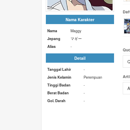
Daf
Nama Karakter
Nama
Maggy
Jepang
マギー
Alias
-
Quo
Detail
Q
Tanggal Lahir
-
Arti
Jenis Kelamin
Perempuan
Tinggi Badan
-
A
Berat Badan
-
Gol. Darah
-