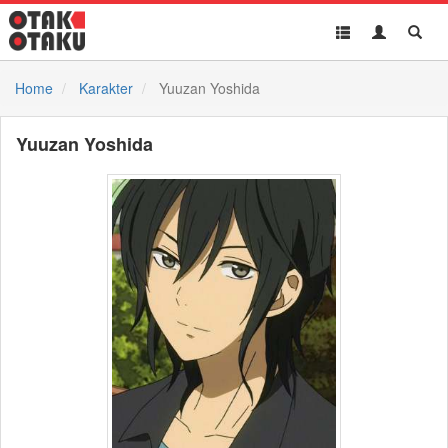
Toggle
Toggle
Toggl
navigation
Akun
Searc
Home
Karakter
Yuuzan Yoshida
Yuuzan Yoshida