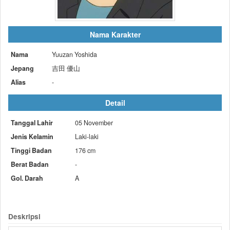
Nama Karakter
Nama
Yuuzan Yoshida
Jepang
吉田 優山
Alias
-
Detail
Tanggal Lahir
05 November
Jenis Kelamin
Laki-laki
Tinggi Badan
176 cm
Berat Badan
-
Gol. Darah
A
Deskripsi