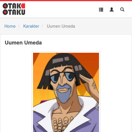
Toggle
Toggle
Toggl
navigation
Akun
Searc
Home
Karakter
Uumen Umeda
Uumen Umeda