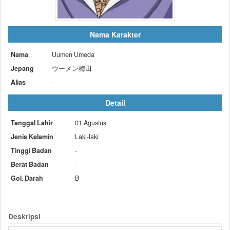
Nama Karakter
Nama
Uumen Umeda
Jepang
ウーメン梅田
Alias
-
Detail
Tanggal Lahir
01 Agustus
Jenis Kelamin
Laki-laki
Tinggi Badan
-
Berat Badan
-
Gol. Darah
B
Deskripsi