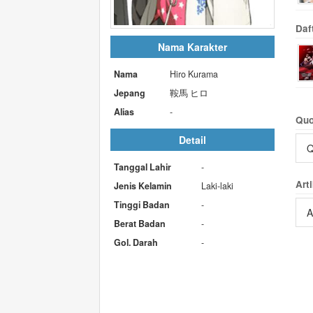
Daf
Nama Karakter
Nama
Hiro Kurama
Jepang
鞍馬 ヒロ
Alias
-
Quo
Detail
Q
Tanggal Lahir
-
Arti
Jenis Kelamin
Laki-laki
Tinggi Badan
-
A
Berat Badan
-
Gol. Darah
-