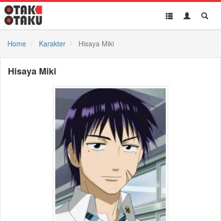
Toggle
Toggle
Toggl
navigation
Akun
Searc
Home
Karakter
Hisaya Miki
Hisaya Miki