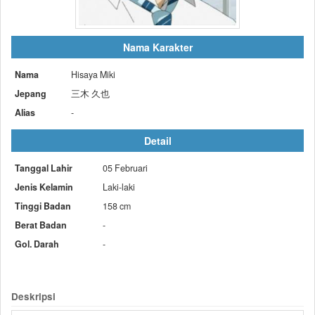
Nama Karakter
Nama
Hisaya Miki
Jepang
三木 久也
Alias
-
Detail
Tanggal Lahir
05 Februari
Jenis Kelamin
Laki-laki
Tinggi Badan
158 cm
Berat Badan
-
Gol. Darah
-
Deskripsi