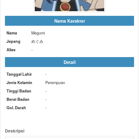
Nama Karakter
Nama
Megumi
Jepang
めぐみ
Alias
-
Detail
Tanggal Lahir
-
Jenis Kelamin
Perempuan
Tinggi Badan
-
Berat Badan
-
Gol. Darah
-
Deskripsi