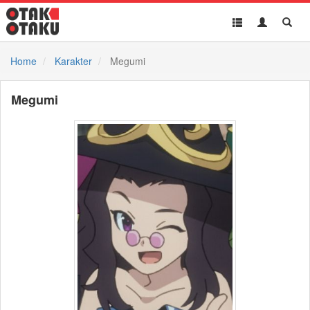
Toggle
Toggle
Toggl
navigation
Akun
Searc
Home
Karakter
Megumi
Megumi