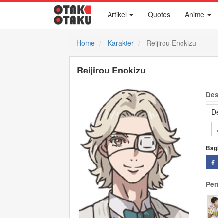
Artikel
Quotes
Anime
Home
Karakter
Reijirou Enokizu
Reijirou Enokizu
Des
De
Bag
Pen