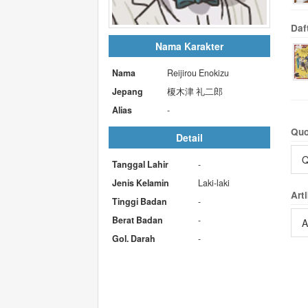
Daf
Nama Karakter
Nama
Reijirou Enokizu
Jepang
榎木津 礼二郎
Alias
-
Quo
Detail
Q
Tanggal Lahir
-
Jenis Kelamin
Laki-laki
Arti
Tinggi Badan
-
Berat Badan
-
A
Gol. Darah
-