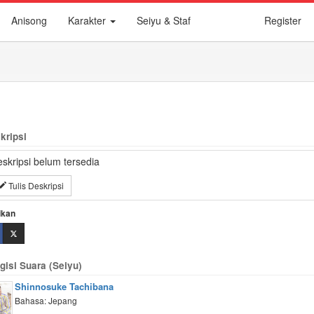
Anisong
Karakter
Seiyu & Staf
Register
kripsi
skripsi belum tersedia
Tulis Deskripsi
ikan
gisi Suara (Seiyu)
Shinnosuke Tachibana
Bahasa: Jepang