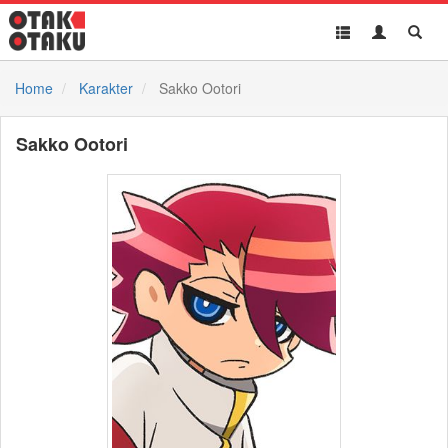
Toggle
Toggle
Toggl
navigation
Akun
Searc
Home
Karakter
Sakko Ootori
Sakko Ootori