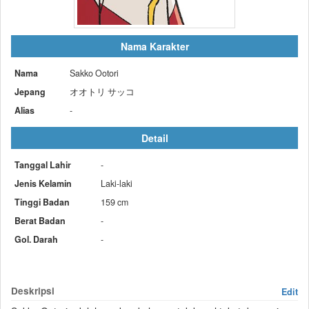
Nama Karakter
Nama
Sakko Ootori
Jepang
オオトリ サッコ
Alias
-
Detail
Tanggal Lahir
-
Jenis Kelamin
Laki-laki
Tinggi Badan
159 cm
Berat Badan
-
Gol. Darah
-
Deskripsi
Edit