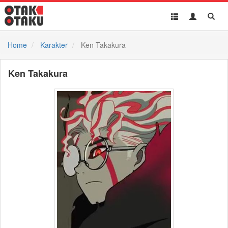
Toggle
Toggle
Toggl
navigation
Akun
Searc
Home
Karakter
Ken Takakura
Ken Takakura