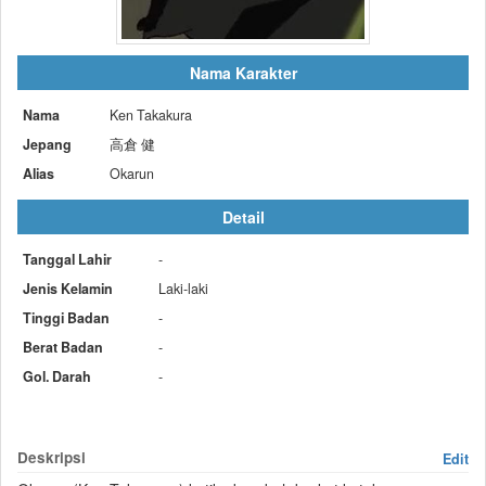
Nama Karakter
Nama
Ken Takakura
Jepang
高倉 健
Alias
Okarun
Detail
Tanggal Lahir
-
Jenis Kelamin
Laki-laki
Tinggi Badan
-
Berat Badan
-
Gol. Darah
-
Deskripsi
Edit