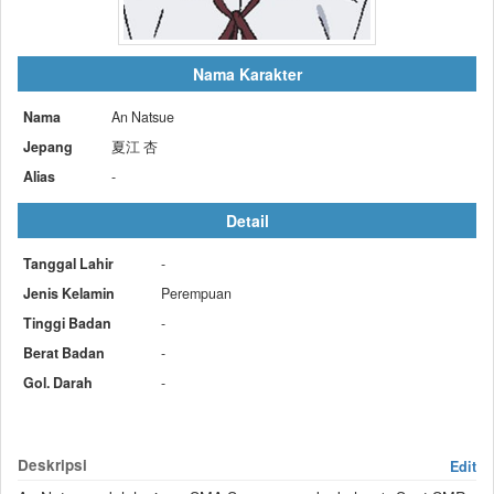
Nama Karakter
Nama
An Natsue
Jepang
夏江 杏
Alias
-
Detail
Tanggal Lahir
-
Jenis Kelamin
Perempuan
Tinggi Badan
-
Berat Badan
-
Gol. Darah
-
Deskripsi
Edit