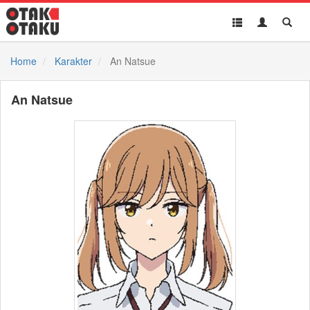
Toggle
Toggle
Toggl
navigation
Akun
Searc
Home
Karakter
An Natsue
An Natsue