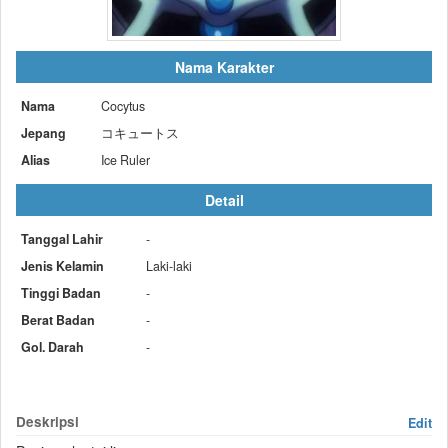
Nama Karakter
Nama
Cocytus
Jepang
コキュートス
Alias
Ice Ruler
Detail
Tanggal Lahir
-
Jenis Kelamin
Laki-laki
Tinggi Badan
-
Berat Badan
-
Gol. Darah
-
Deskripsi
Edit