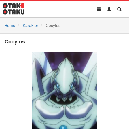
Toggle
Toggle
Toggl
navigation
Akun
Searc
Home
Karakter
Cocytus
Cocytus