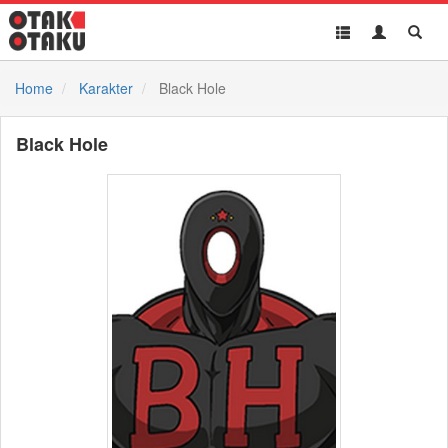
Toggle
Toggle
Toggl
navigation
Akun
Searc
Home
Karakter
Black Hole
Black Hole