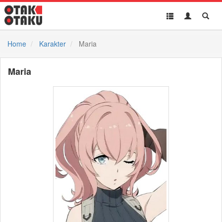
Toggle
Toggle
Toggl
navigation
Akun
Searc
Home
Karakter
Maria
Maria