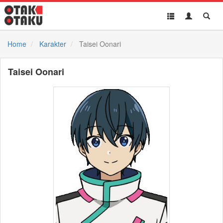
Toggle
Toggle
Toggl
navigation
Akun
Searc
Home
Karakter
Taisei Oonari
Taisei Oonari