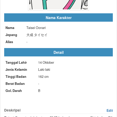
Nama Karakter
Nama
Taisei Oonari
Jepang
大成 タイセイ
Alias
-
Detail
Tanggal Lahir
14 Oktober
Jenis Kelamin
Laki-laki
Tinggi Badan
162 cm
Berat Badan
-
Gol. Darah
B
Deskripsi
Edit