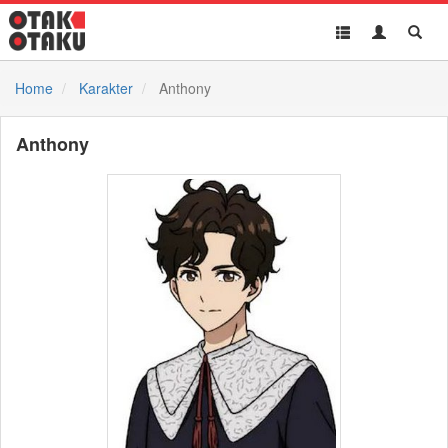
Toggle
Toggle
Toggl
navigation
Akun
Searc
Home
Karakter
Anthony
Anthony