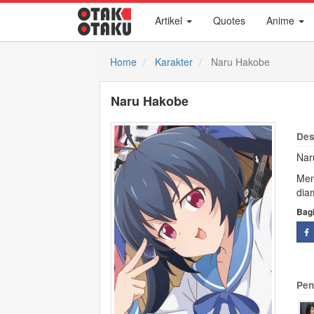
Artikel
Quotes
Anime
Home
Karakter
Naru Hakobe
Naru Hakobe
Des
Nar
Mem
dia
Bag
Pen