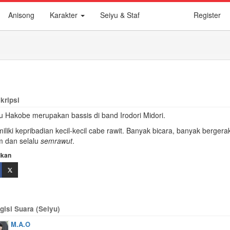
Anisong
Karakter
Seiyu & Staf
Register
kripsi
u Hakobe merupakan bassis di band Irodori Midori.
iliki kepribadian kecil-kecil cabe rawit. Banyak bicara, banyak berger
m dan selalu
semrawut
.
ikan
gisi Suara (Seiyu)
M.A.O