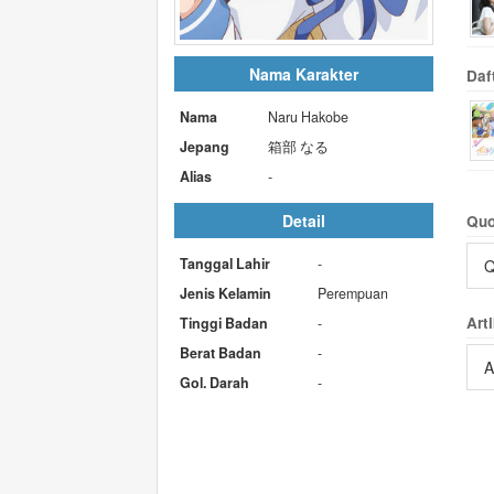
Nama Karakter
Daf
Nama
Naru Hakobe
Jepang
箱部 なる
Alias
-
Detail
Quo
Tanggal Lahir
-
Q
Jenis Kelamin
Perempuan
Arti
Tinggi Badan
-
Berat Badan
-
A
Gol. Darah
-