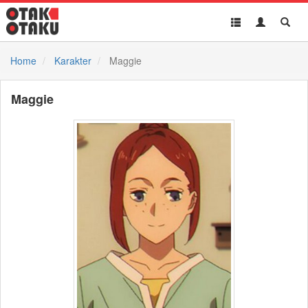
Toggle
Toggle
Toggl
navigation
Akun
Searc
Home
Karakter
Maggie
Maggie