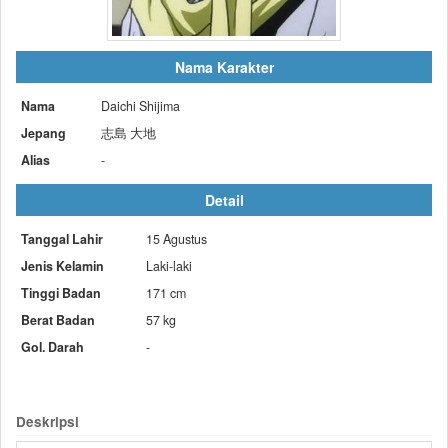
Nama Karakter
Nama
Daichi Shijima
Jepang
志島 大地
Alias
-
Detail
Tanggal Lahir
15 Agustus
Jenis Kelamin
Laki-laki
Tinggi Badan
171 cm
Berat Badan
57 kg
Gol. Darah
-
Deskripsi