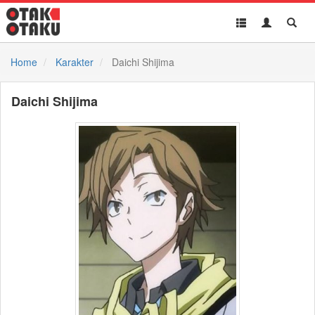
Toggle
Toggle
Toggl
navigation
Akun
Searc
Home
Karakter
Daichi Shijima
Daichi Shijima