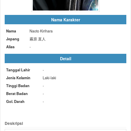
Nama Karakter
Nama
Naoto Kirihara
Jepang
霧原 直人
Alias
-
Detail
Tanggal Lahir
-
Jenis Kelamin
Laki-laki
Tinggi Badan
-
Berat Badan
-
Gol. Darah
-
Deskripsi