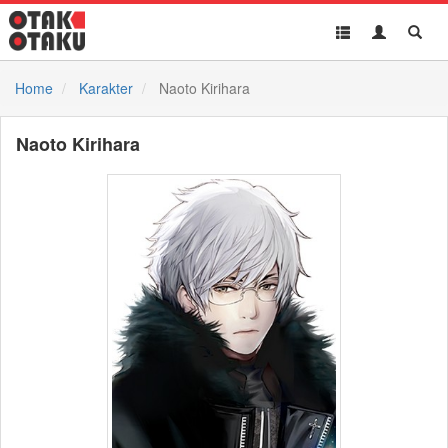
Toggle
Toggle
Toggl
navigation
Akun
Searc
Home
Karakter
Naoto Kirihara
Naoto Kirihara