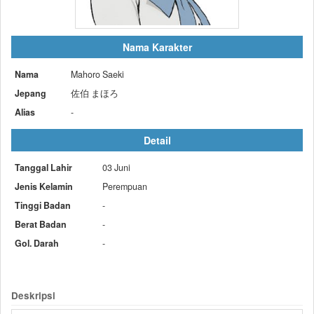
Nama Karakter
Nama
Mahoro Saeki
Jepang
佐伯 まほろ
Alias
-
Detail
Tanggal Lahir
03 Juni
Jenis Kelamin
Perempuan
Tinggi Badan
-
Berat Badan
-
Gol. Darah
-
Deskripsi