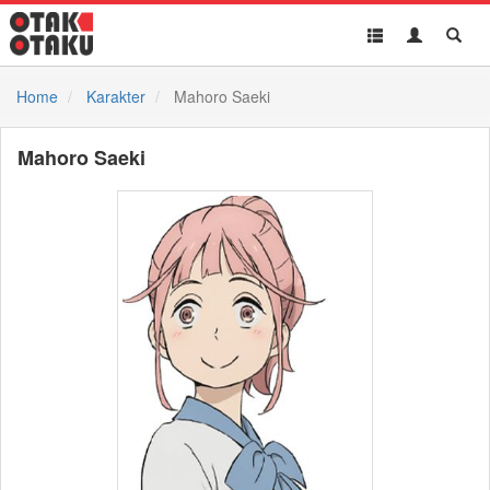
Toggle
Toggle
Toggl
navigation
Akun
Searc
Home
Karakter
Mahoro Saeki
Mahoro Saeki