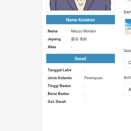
Daf
Nama Karakter
Nama
Misuzu Moritani
Jepang
森谷 美鈴
Alias
-
Quo
Detail
Q
Tanggal Lahir
-
Arti
Jenis Kelamin
Perempuan
Tinggi Badan
-
A
Berat Badan
-
Gol. Darah
-