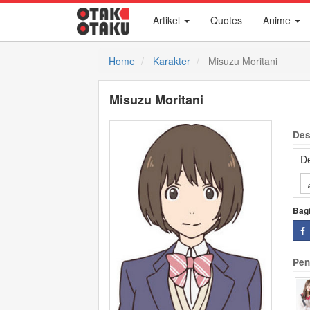
Artikel
Quotes
Anime
Home
Karakter
Misuzu Moritani
Misuzu Moritani
Des
De
Bag
Pen