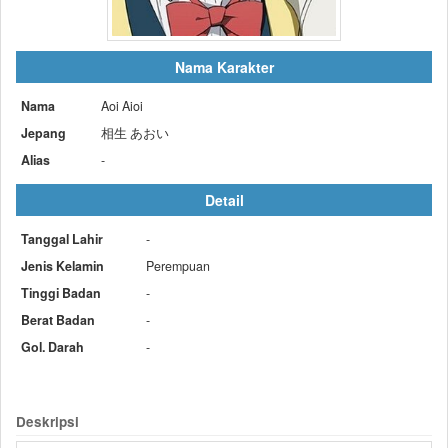
Nama Karakter
Nama
Aoi Aioi
Jepang
相生 あおい
Alias
-
Detail
Tanggal Lahir
-
Jenis Kelamin
Perempuan
Tinggi Badan
-
Berat Badan
-
Gol. Darah
-
Deskripsi