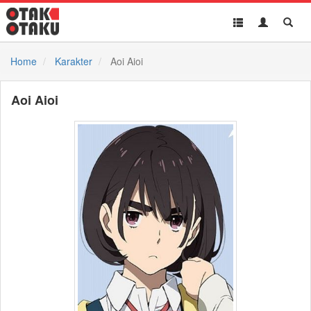
Toggle
Toggle
Toggl
navigation
Akun
Searc
Home
Karakter
Aoi Aioi
Aoi Aioi