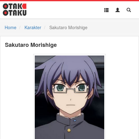
Toggle
Toggle
Toggl
navigation
Akun
Searc
Home
Karakter
Sakutaro Morishige
Sakutaro Morishige