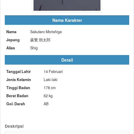
Nama Karakter
Nama
Sakutaro Morishige
Jepang
森繁 朔太郎
Alias
Shig
Detail
Tanggal Lahir
14 Februari
Jenis Kelamin
Laki-laki
Tinggi Badan
178 cm
Berat Badan
62 kg
Gol. Darah
AB
Deskripsi