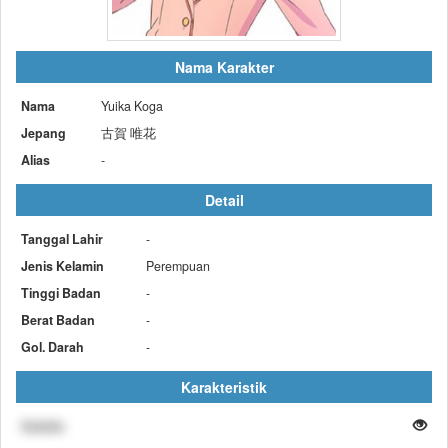
Nama Karakter
Nama
Yuika Koga
Jepang
古賀 唯花
Alias
-
Detail
Tanggal Lahir
-
Jenis Kelamin
Perempuan
Tinggi Badan
-
Berat Badan
-
Gol. Darah
-
Karakteristik
Sadistis