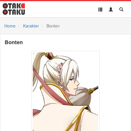
Toggle
Toggle
Toggl
navigation
Akun
Searc
Home
Karakter
Bonten
Bonten