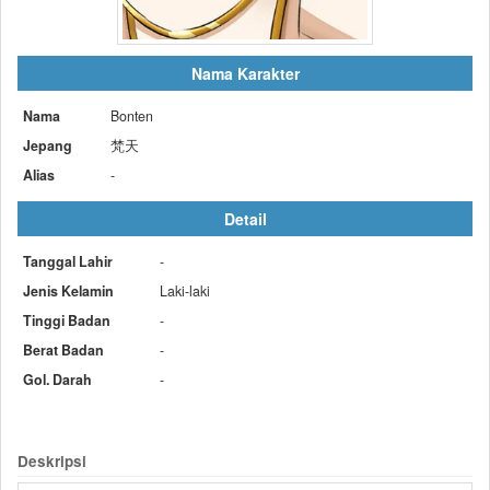
Nama Karakter
Nama
Bonten
Jepang
梵天
Alias
-
Detail
Tanggal Lahir
-
Jenis Kelamin
Laki-laki
Tinggi Badan
-
Berat Badan
-
Gol. Darah
-
Deskripsi