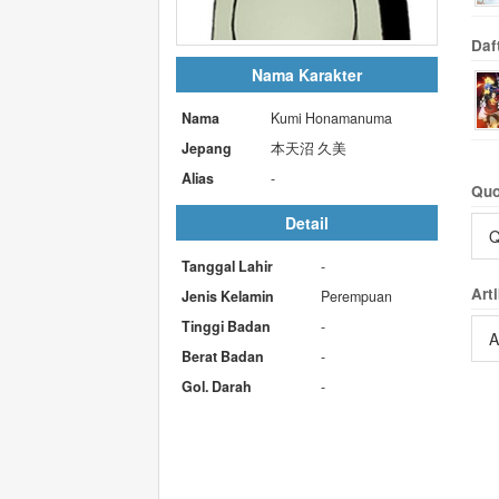
Daf
Nama Karakter
Nama
Kumi Honamanuma
Jepang
本天沼 久美
Alias
-
Quo
Detail
Q
Tanggal Lahir
-
Arti
Jenis Kelamin
Perempuan
Tinggi Badan
-
A
Berat Badan
-
Gol. Darah
-