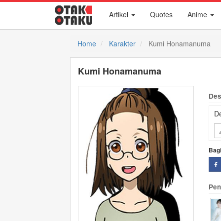
Artikel
Quotes
Anime
Home
Karakter
Kumi Honamanuma
Kumi Honamanuma
Des
De
Bag
Pen