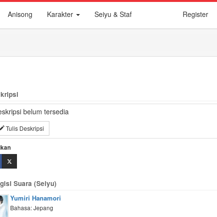
Anisong
Karakter
Seiyu & Staf
Register
kripsi
skripsi belum tersedia
Tulis Deskripsi
ikan
gisi Suara (Seiyu)
Yumiri Hanamori
Bahasa: Jepang