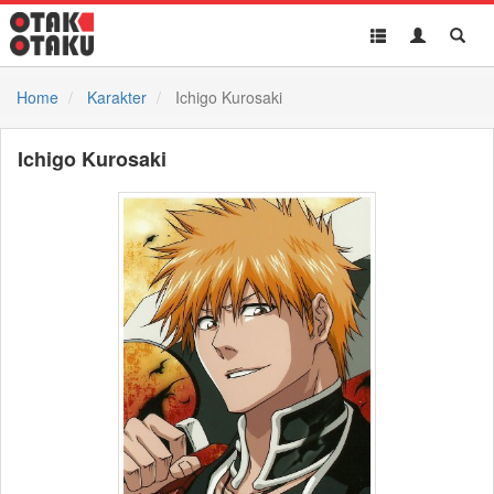
Toggle
Toggle
Toggl
navigation
Akun
Searc
Home
Karakter
Ichigo Kurosaki
Ichigo Kurosaki