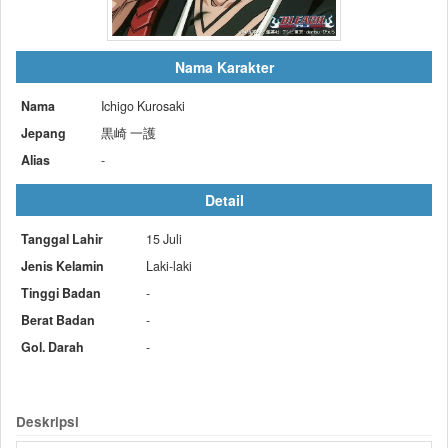
Nama Karakter
Nama
Ichigo Kurosaki
Jepang
黒崎 一護
Alias
-
Detail
Tanggal Lahir
15 Juli
Jenis Kelamin
Laki-laki
Tinggi Badan
-
Berat Badan
-
Gol. Darah
-
Deskripsi