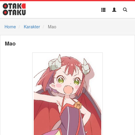
Toggle
Toggle
Toggl
navigation
Akun
Searc
Home
Karakter
Mao
Mao