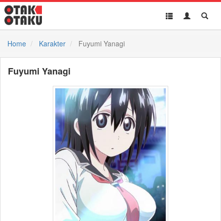
Toggle
Toggle
Toggl
navigation
Akun
Searc
Home
Karakter
Fuyumi Yanagi
Fuyumi Yanagi