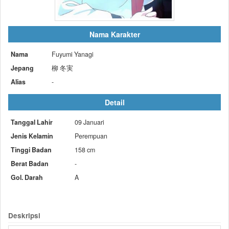
Nama Karakter
Nama
Fuyumi Yanagi
Jepang
柳 冬実
Alias
-
Detail
Tanggal Lahir
09 Januari
Jenis Kelamin
Perempuan
Tinggi Badan
158 cm
Berat Badan
-
Gol. Darah
A
Deskripsi