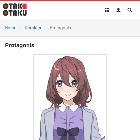
Toggle
Toggle
Toggl
navigation
Akun
Searc
Home
Karakter
Protagonis
Protagonis