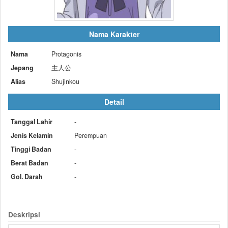
Nama Karakter
Nama
Protagonis
Jepang
主人公
Alias
Shujinkou
Detail
Tanggal Lahir
-
Jenis Kelamin
Perempuan
Tinggi Badan
-
Berat Badan
-
Gol. Darah
-
Deskripsi