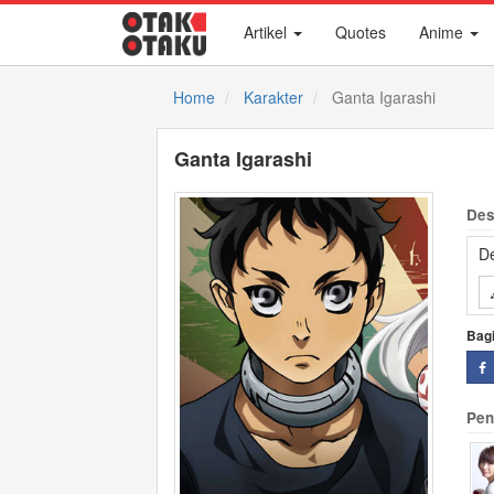
Artikel
Quotes
Anime
Home
Karakter
Ganta Igarashi
Ganta Igarashi
Des
De
Bag
Pen