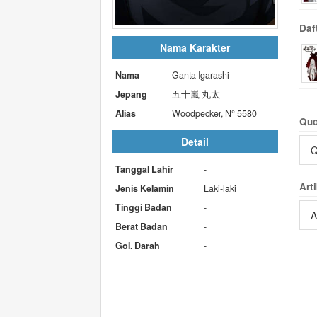
Daf
Nama Karakter
Nama
Ganta Igarashi
Jepang
五十嵐 丸太
Alias
Woodpecker, N° 5580
Quo
Detail
Q
Tanggal Lahir
-
Arti
Jenis Kelamin
Laki-laki
Tinggi Badan
-
A
Berat Badan
-
Gol. Darah
-