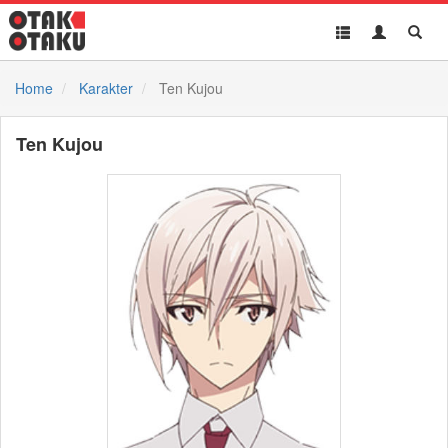
Toggle
Toggle
Toggl
navigation
Akun
Searc
Home
Karakter
Ten Kujou
Ten Kujou