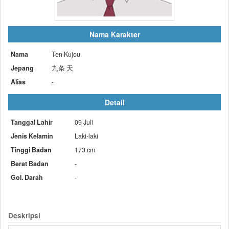
Nama Karakter
Nama
Ten Kujou
Jepang
九条 天
Alias
-
Detail
Tanggal Lahir
09 Juli
Jenis Kelamin
Laki-laki
Tinggi Badan
173 cm
Berat Badan
-
Gol. Darah
-
Deskripsi