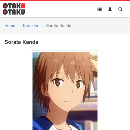
Toggle
Toggle
Toggl
navigation
Akun
Searc
Home
Karakter
Sorata Kanda
Sorata Kanda