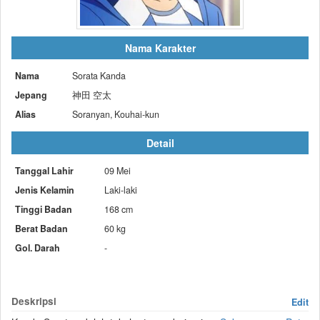
Nama Karakter
Nama
Sorata Kanda
Jepang
神田 空太
Alias
Soranyan, Kouhai-kun
Detail
Tanggal Lahir
09 Mei
Jenis Kelamin
Laki-laki
Tinggi Badan
168 cm
Berat Badan
60 kg
Gol. Darah
-
Deskripsi
Edit