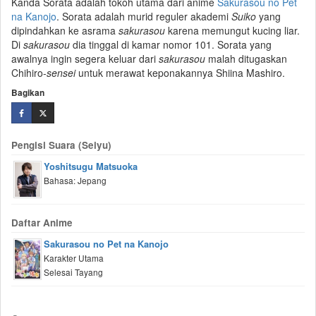
Kanda Sorata adalah tokoh utama dari anime
Sakurasou no Pet
na Kanojo
. Sorata adalah murid reguler akademi
Suiko
yang
dipindahkan ke asrama
sakurasou
karena memungut kucing liar.
Di
sakurasou
dia tinggal di kamar nomor 101. Sorata yang
awalnya ingin segera keluar dari
sakurasou
malah ditugaskan
Chihiro-
sensei
untuk merawat keponakannya Shiina Mashiro.
Bagikan
Pengisi Suara (Seiyu)
Yoshitsugu Matsuoka
Bahasa: Jepang
Daftar Anime
Sakurasou no Pet na Kanojo
Karakter Utama
Selesai Tayang