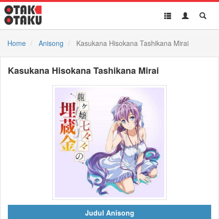
Toggle
Toggle
Toggl
navigation
Akun
Searc
Home
Anisong
Kasukana Hisokana Tashikana Mirai
Kasukana Hisokana Tashikana Mirai
Judul Anisong