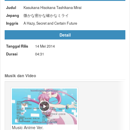
Judul
Kasukana Hisokana Tashikana Mirai
Jepang
微かな密かな確かなミライ
Inggris
A Hazy, Secret and Certain Future
Detail
Tanggal Rilis
14 Mei 2014
Durasi
04:31
Musik dan Video
Music Anime Ver.