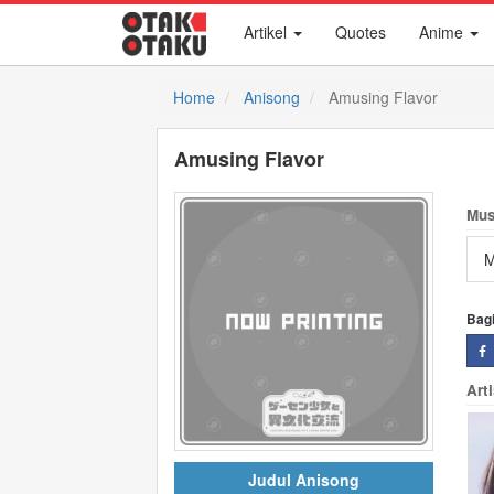
Artikel
Quotes
Anime
Home
Anisong
Amusing Flavor
Amusing Flavor
Mus
M
Bag
Art
Judul Anisong