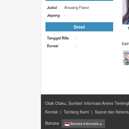
Judul
Amusing Flavor
Jepang
-
Detail
Tanggal Rilis
-
Daf
Durasi
-
Otak Otaku, Sumber Informasi Anime Terleng
Kontak
|
Tentang Kami
|
Syarat dan Ketent
Bahasa
Bahasa Indonesia