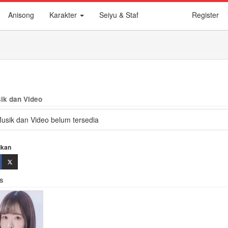
Anisong
Karakter
Seiyu & Staf
Register
ik dan Video
usik dan Video belum tersedia
ikan
is