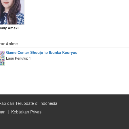
Sally Amaki
tar Anime
Game Center Shoujo to Ibunka Kouryuu
Lagu Penutup 1
kap dan Terupdate di Indonesia
uan
|
Kebijakan Privasi