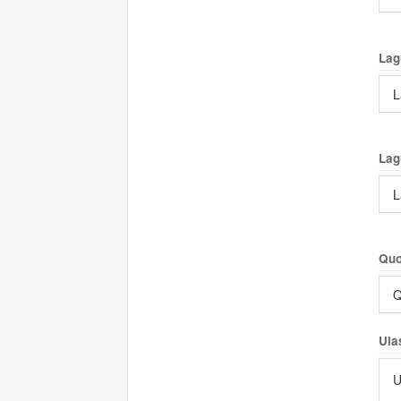
Lag
L
Lag
L
Quo
Q
Ula
U