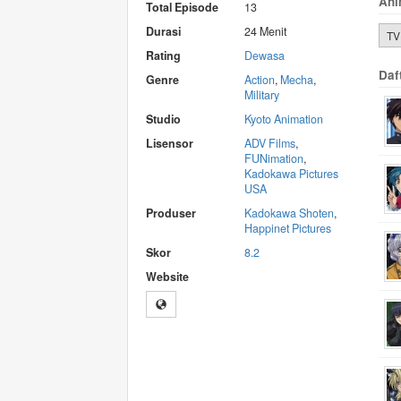
Ani
Total Episode
13
Durasi
24 Menit
TV
Rating
Dewasa
Daf
Genre
Action
,
Mecha
,
Military
Studio
Kyoto Animation
Lisensor
ADV Films
,
FUNimation
,
Kadokawa Pictures
USA
Produser
Kadokawa Shoten
,
Happinet Pictures
Skor
8.2
Website