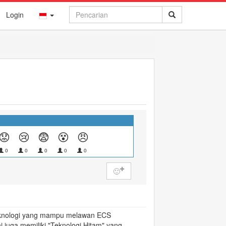
Login
😟
😢
😨
😵
😠
0
0
0
0
0
🙂
teknologi yang mampu melawan ECS
i juga memiliki "Teknologi Hitam" yang