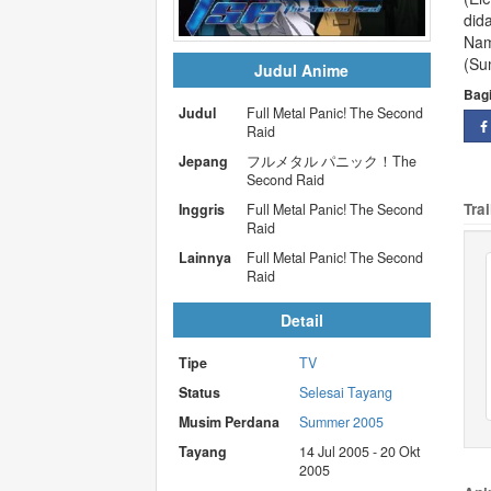
did
Nam
(Su
Judul Anime
Bag
Judul
Full Metal Panic! The Second
Raid
Jepang
フルメタル パニック！The
Second Raid
Trai
Inggris
Full Metal Panic! The Second
Raid
Lainnya
Full Metal Panic! The Second
Raid
Detail
Tipe
TV
Status
Selesai Tayang
Musim Perdana
Summer 2005
Tayang
14 Jul 2005 - 20 Okt
2005