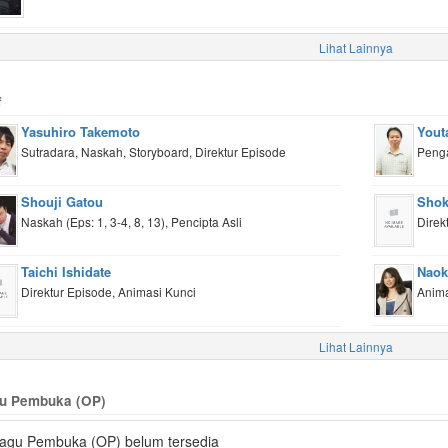
Lihat Lainnya
f
Yasuhiro Takemoto
Yout
Sutradara, Naskah, Storyboard, Direktur Episode
Peng
Shouji Gatou
Shok
Naskah (Eps: 1, 3-4, 8, 13), Pencipta Asli
Direk
Taichi Ishidate
Naok
Direktur Episode, Animasi Kunci
Anima
Lihat Lainnya
u Pembuka (OP)
agu Pembuka (OP) belum tersedia