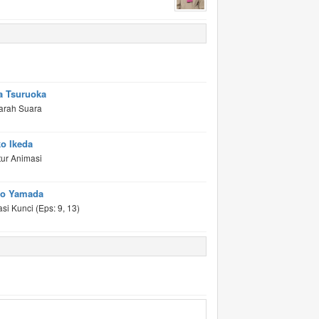
a Tsuruoka
arah Suara
o Ikeda
tur Animasi
o Yamada
si Kunci (Eps: 9, 13)