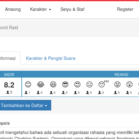
Anisong
Karakter
Seiyu & Staf
Register
cond Raid
nformasi
Karakter & Pengisi Suara
SKOR
REAKSI
8.2
😊
😂
😆
😎
😍
😑
😴
😝
😲
5
1
0
0
0
0
0
0
0
0
Tambahkan ke Daftar
opsis
hril mengetahui bahwa ada sebuah organisasi rahasia yang memiliki 
ectronic Cloaking System). Organisasi yang dikenal sebagai
Amalgam
in