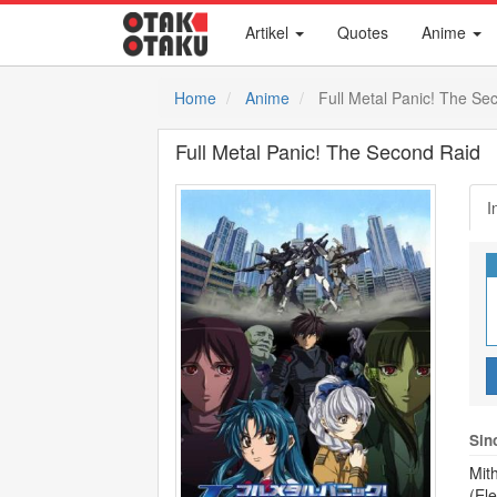
Artikel
Quotes
Anime
Home
Anime
Full Metal Panic! The Se
Full Metal Panic! The Second Raid
I
Sin
Mit
(El