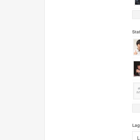
Sta
Lag
L