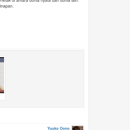
etak di antara dunia nyata dan dunia lain.
inapan.
Yuuko Oono