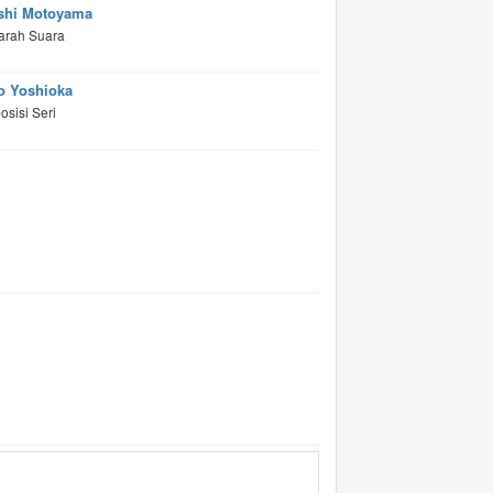
shi Motoyama
arah Suara
o Yoshioka
sisi Seri