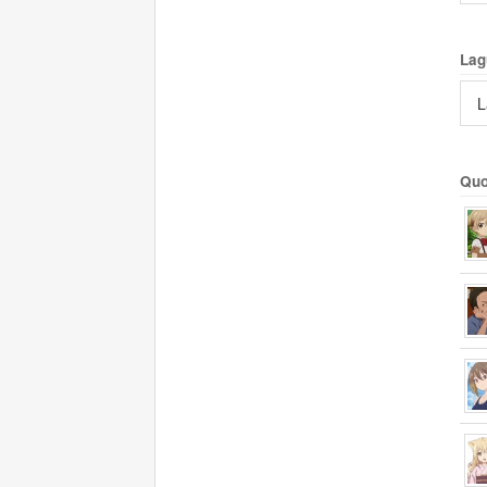
Lag
L
Quo