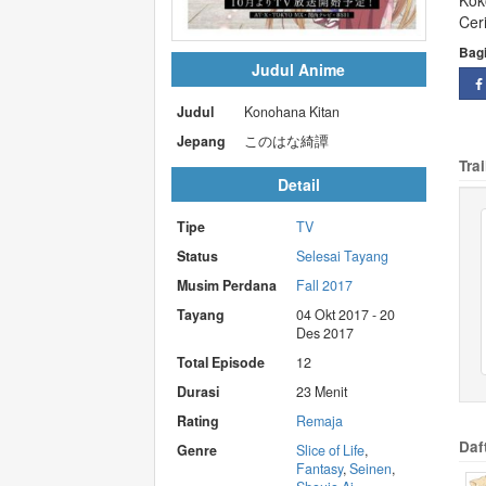
Kok
Cer
Bag
Judul Anime
Judul
Konohana Kitan
Jepang
このはな綺譚
Trai
Detail
Tipe
TV
Status
Selesai Tayang
Musim Perdana
Fall 2017
Tayang
04 Okt 2017 - 20
Des 2017
Total Episode
12
Durasi
23 Menit
Rating
Remaja
Daf
Genre
Slice of Life
,
Fantasy
,
Seinen
,