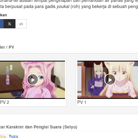
ohana-tei
adalah tempat penginapan dan pemandian air panas yang terl
ita berpusat pada para gadis
youkai
(roh) yang bekerja di sebuah peng
ikan
ler / PV
PV 2
PV 1
tar Karakter dan Pengisi Suara (Seiyu)
Yuzu