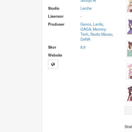
Shoujo Ai
Studio
Lerche
Lisensor
-
Produser
Genco
,
Lantis
,
GAGA
,
Memory-
Tech
,
Studio Mausu
,
DeNA
Skor
8.9
Website
Sta