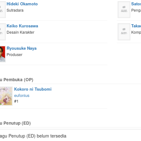
Hideki Okamoto
Sato
Sutradara
Peng
Keiko Kurosawa
Taka
Desain Karakter
Kompo
Ryousuke Naya
Produser
u Pembuka (OP)
Kokoro ni Tsubomi
eufonius
#1
u Penutup (ED)
agu Penutup (ED) belum tersedia