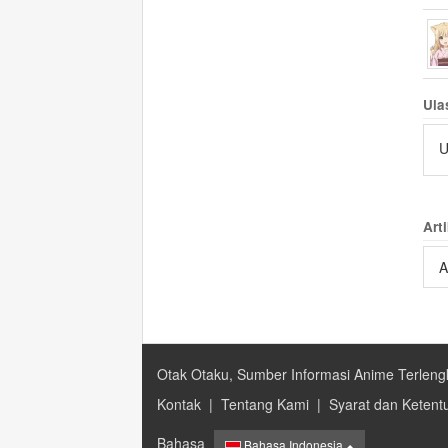
Ula
U
Arti
A
Otak Otaku, Sumber Informasi Anime Terleng
Kontak
|
Tentang Kami
|
Syarat dan Ketent
Bahasa
Bahasa Indonesia