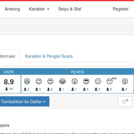
Anisong
Karakter
Seiyu & Staf
Register
nformasi
Karakter & Pengisi Suara
SKOR
REAKSI
8.9
😆
😊
😍
😂
😲
😎
😑
😴
😝
14
3
3
2
1
1
0
0
0
0
Tambahkan ke Daftar
🙂
opsis