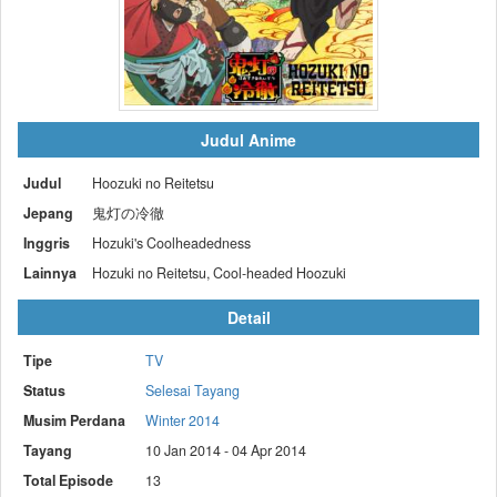
Judul Anime
Judul
Hoozuki no Reitetsu
Jepang
鬼灯の冷徹
Inggris
Hozuki's Coolheadedness
Lainnya
Hozuki no Reitetsu, Cool-headed Hoozuki
Detail
Tipe
TV
Status
Selesai Tayang
Musim Perdana
Winter 2014
Tayang
10 Jan 2014 - 04 Apr 2014
Total Episode
13