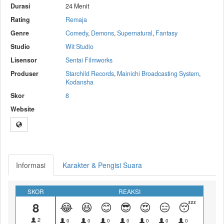
Durasi
24 Menit
Rating
Remaja
Genre
Comedy
,
Demons
,
Supernatural
,
Fantasy
Studio
Wit Studio
Lisensor
Sentai Filmworks
Produser
Starchild Records
,
Mainichi Broadcasting System
,
Kodansha
Skor
8
Website
Informasi
Karakter & Pengisi Suara
SKOR
REAKSI
8
😂
😆
😊
😎
😍
😑
😴
😝
2
0
0
0
0
0
0
0
0