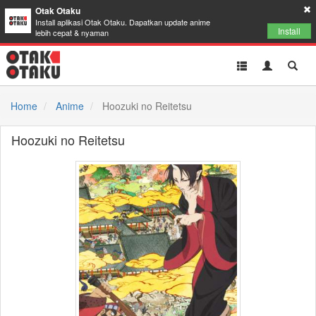
Otak Otaku
Install aplikasi Otak Otaku. Dapatkan update anime
Install
lebih cepat & nyaman
Toggle
Toggle
Toggl
navigation
Akun
Searc
Home
Anime
Hoozuki no Reitetsu
Hoozuki no Reitetsu