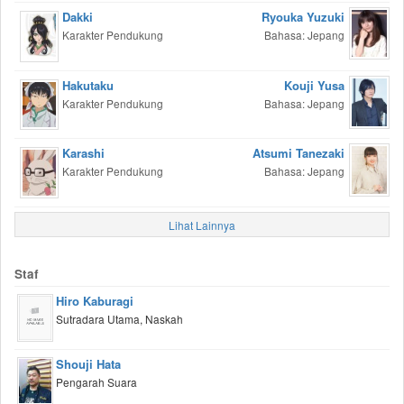
Dakki
Ryouka Yuzuki
Karakter Pendukung
Bahasa: Jepang
Hakutaku
Kouji Yusa
Karakter Pendukung
Bahasa: Jepang
Karashi
Atsumi Tanezaki
Karakter Pendukung
Bahasa: Jepang
Lihat Lainnya
Staf
Hiro Kaburagi
Sutradara Utama, Naskah
Shouji Hata
Pengarah Suara