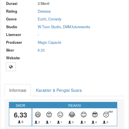
Durasi
3 Menit
Rating
Dewasa
Genre
Ecchi
,
Comedy
Studio
W-Toon Studio
,
DMM.futureworks
Lisensor
-
Produser
Magic Capsule
Skor
6.33
Website
Informasi
Karakter & Pengisi Suara
SKOR
REAKSI
6.33
😆
😍
😑
😂
😊
😎
😴
😝
6
2
1
1
0
0
0
0
0