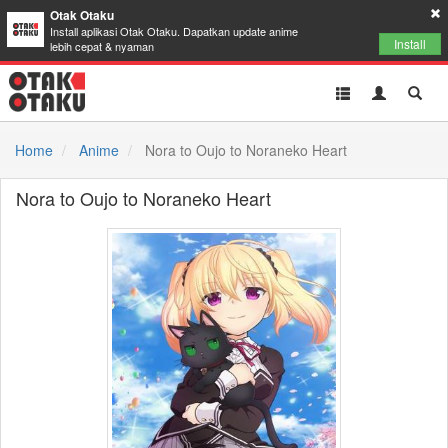
Otak Otaku
Install aplikasi Otak Otaku. Dapatkan update anime
Install
lebih cepat & nyaman
Toggle
Toggle
Toggl
navigation
Akun
Searc
Home
Anime
Nora to Oujo to Noraneko Heart
Nora to Oujo to Noraneko Heart