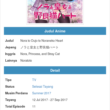
Judul Anime
Judul
Nora to Oujo to Noraneko Heart
Jepang
ノラと皇女と野良猫ハート
Inggris
Nora, Princess, and Stray Cat
Lainnya
Noratoto
Detail
Tipe
TV
Status
Selesai Tayang
Musim Perdana
Summer 2017
Tayang
12 Jul 2017 - 27 Sep 2017
Total Episode
11