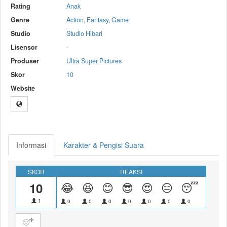
Rating
Anak
Genre
Action
,
Fantasy
,
Game
Studio
Studio Hibari
Lisensor
-
Produser
Ultra Super Pictures
Skor
10
Website
Informasi
Karakter & Pengisi Suara
SKOR
REAKSI
10
😂
😆
😊
😎
😍
😑
😴
😝
1
0
0
0
0
0
0
0
0
🙂