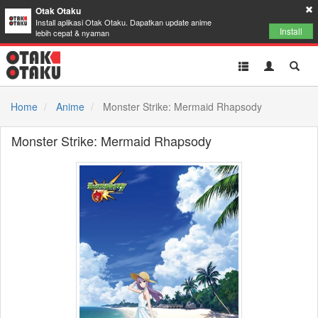
Otak Otaku
Install aplikasi Otak Otaku. Dapatkan update anime
Install
lebih cepat & nyaman
Toggle
Toggle
Toggl
navigation
Akun
Searc
Home
Anime
Monster Strike: Mermaid Rhapsody
Monster Strike: Mermaid Rhapsody