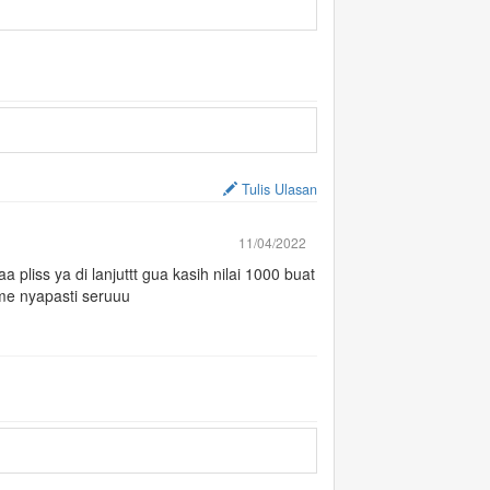
Tulis Ulasan
11/04/2022
iss ya di lanjuttt gua kasih nilai 1000 buat
me nyapasti seruuu