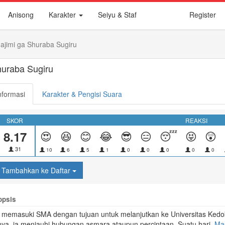
Anisong
Karakter
Seiyu & Staf
Register
ajimi ga Shuraba Sugiru
huraba Sugiru
nformasi
Karakter & Pengisi Suara
SKOR
REAKSI
8.17
😍
😆
😊
😂
😎
😑
😴
😝
😲
31
10
6
5
1
0
0
0
0
0
Tambahkan ke Daftar
opsis
memasuki SMA dengan tujuan untuk melanjutkan ke Universitas Kedok
nya, ia menjauhi hubungan asmara ataupun percintaan. Suatu hari,
Ma