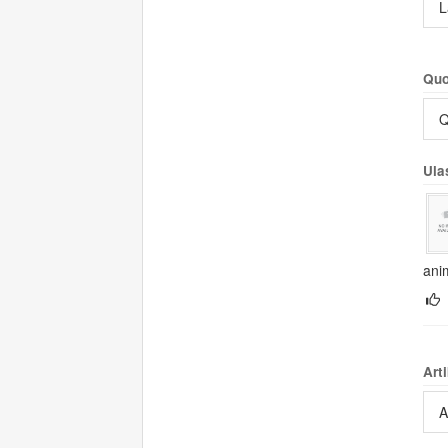
L
Quo
Q
Ula
ani
Arti
A