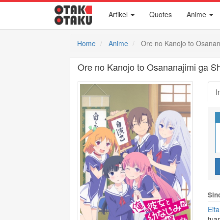
Artikel
Quotes
Anime
Home
Anime
Ore no Kanojo to Osanan
Ore no Kanojo to Osananajimi ga S
I
Sin
Eita
tua