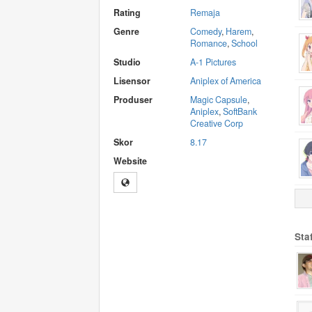
Rating
Remaja
Genre
Comedy
,
Harem
,
Romance
,
School
Studio
A-1 Pictures
Lisensor
Aniplex of America
Produser
Magic Capsule
,
Aniplex
,
SoftBank
Creative Corp
Skor
8.17
Website
Sta