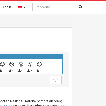
Login
😟
😢
😨
😵
😠
0
0
0
0
0
🙂
teran Nasional. Karena perceraian orang
suzu
, gadis cantik berambut perak yang baru