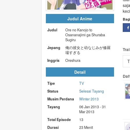
saj
kec
Judul Anime
Bag
Judul
Ore no Kanojo to
Osananajimi ga Shuraba
Sugiru
Jepang
俺の彼女と幼なじみが修羅
Trai
場すぎる
Inggris
Oreshura
T
Detail
Daf
Tipe
TV
Status
Selesai Tayang
Musim Perdana
Winter 2013
Tayang
06 Jan 2013 - 31
Mar 2013
Total Episode
13
Durasi
23 Menit