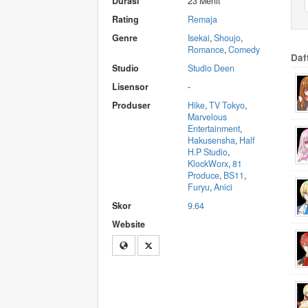
Durasi
23 Menit
Rating
Remaja
Genre
Isekai
,
Shoujo
,
Romance
,
Comedy
Daf
Studio
Studio Deen
Lisensor
-
Produser
Hike
,
TV Tokyo
,
Marvelous
Entertainment
,
Hakusensha
,
Half
H.P Studio
,
KlockWorx
,
81
Produce
,
BS11
,
Furyu
,
Anici
Skor
9.64
Website