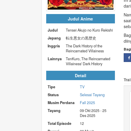
Ini
dar
Namu
Judul Anime
saa
seb
Judul
Tensei Akujo no Kuro Rekishi
Bag
Jepang
転生悪女の黒歴史
dii
Inggris
The Dark History of the
Bag
Reincarnated Villainess
Lainnya
TenKuro, The Reincarnated
Villainess' Dark History
Detail
Trai
Tipe
TV
Status
Selesai Tayang
Musim Perdana
Fall 2025
Tayang
09 Okt 2025 - 25
Des 2025
Total Episode
12