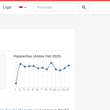
Login
Popularitas (Anime Fall 2025)
😟
😢
😨
😵
😠
0
0
0
0
0