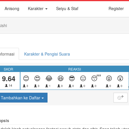
Anisong
Karakter
Seiyu & Staf
Register
ishi
nformasi
Karakter & Pengisi Suara
SKOR
REAKSI
9.64
😊
😍
😂
😆
😎
😑
😴
😝
😲
14
3
3
1
0
0
0
0
0
0
Tambahkan ke Daftar
🙂
opsis