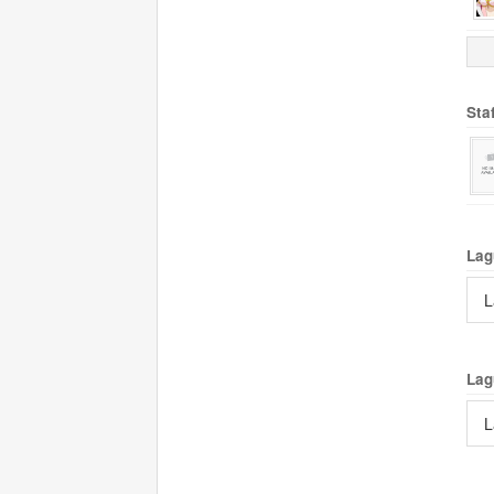
Sta
Lag
L
Lag
L