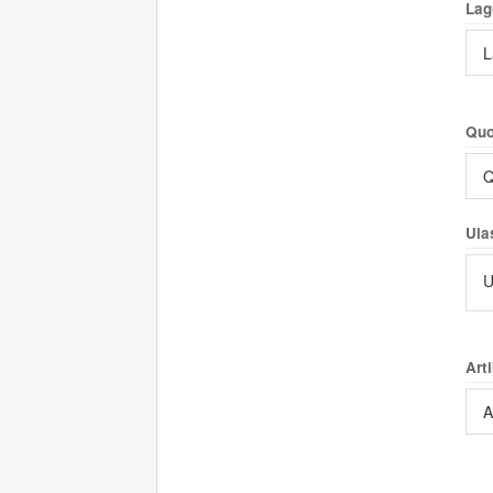
Lag
L
Quo
Q
Ula
U
Arti
A