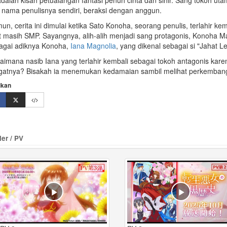
 adalah kisah petualangan
fantasi
penuh cinta dan sihir. Sang tokoh ut
i nama penulisnya sendiri, beraksi dengan anggun.
n, cerita ini dimulai ketika Sato Konoha, seorang penulis, terlahir kemb
t masih SMP. Sayangnya, alih-alih menjadi sang protagonis, Konoha Magno
agai adiknya Konoha,
Iana Magnolia
, yang dikenal sebagai si "
Jahat L
aimana nasib Iana yang terlahir kembali sebagai tokoh
antagonis
karen
ngatnya? Bisakah ia menemukan
kedamaian
sambil melihat perkembanga
ikan
ler / PV