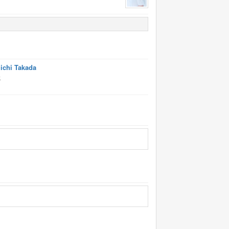
ichi Takada
k