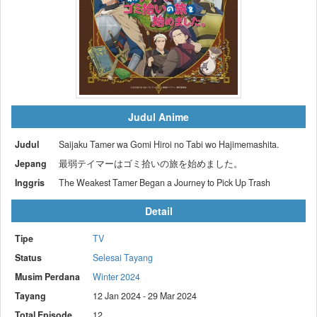
Judul Anime
Judul
Saijaku Tamer wa Gomi Hiroi no Tabi wo Hajimemashita.
Jepang
最弱テイマーはゴミ拾いの旅を始めました。
Inggris
The Weakest Tamer Began a Journey to Pick Up Trash
Detail
Tipe
TV
Status
Selesai Tayang
Musim Perdana
Winter 2024
Tayang
12 Jan 2024 - 29 Mar 2024
Total Episode
12