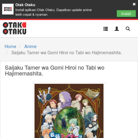
Otak Otaku
Install aplikasi Otak Otaku. Dapatkan update anime
Install
lebih cepat & nyaman
Toggle
Toggle
Toggl
navigation
Akun
Searc
Home
Anime
Saijaku Tamer wa Gomi Hiroi no Tabi wo Hajimemashita.
Saijaku Tamer wa Gomi Hiroi no Tabi wo
Hajimemashita.