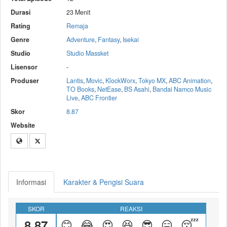
Durasi
23 Menit
Rating
Remaja
Genre
Adventure
,
Fantasy
,
Isekai
Studio
Studio Massket
Lisensor
-
Produser
Lantis
,
Movic
,
KlockWorx
,
Tokyo MX
,
ABC Animation
,
TO Books
,
NetEase
,
BS Asahi
,
Bandai Namco Music
Live
,
ABC Frontier
Skor
8.87
Website
Informasi
Karakter & Pengisi Suara
SKOR
REAKSI
8.87
😊
😂
😍
😆
😎
😑
😴
😝