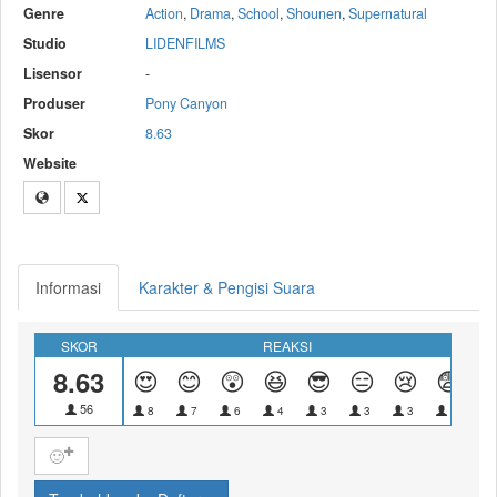
Genre
Action
,
Drama
,
School
,
Shounen
,
Supernatural
Studio
LIDENFILMS
Lisensor
-
Produser
Pony Canyon
Skor
8.63
Website
Informasi
Karakter & Pengisi Suara
SKOR
REAKSI
8.63
😍
😊
😲
😆
😎
😑
😢
😨

56
8
7
6
4
3
3
3
2
🙂