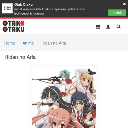
Otak Otaku
Install aplikasi Otak Otaku. Dapatkan update anime
Install
lebih cepat & nyaman
Toggle
Toggle
Toggl
navigation
Akun
Searc
Home
Anime
Hidan no Aria
Hidan no Aria