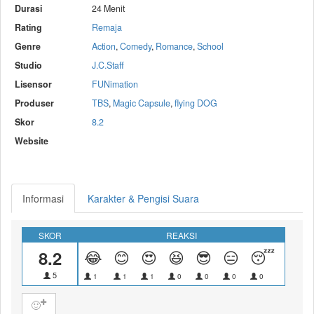
Durasi
24 Menit
Rating
Remaja
Genre
Action
,
Comedy
,
Romance
,
School
Studio
J.C.Staff
Lisensor
FUNimation
Produser
TBS
,
Magic Capsule
,
flying DOG
Skor
8.2
Website
Informasi
Karakter & Pengisi Suara
SKOR
REAKSI
8.2
😂
😊
😍
😆
😎
😑
😴
😝
5
1
1
1
0
0
0
0
0
🙂