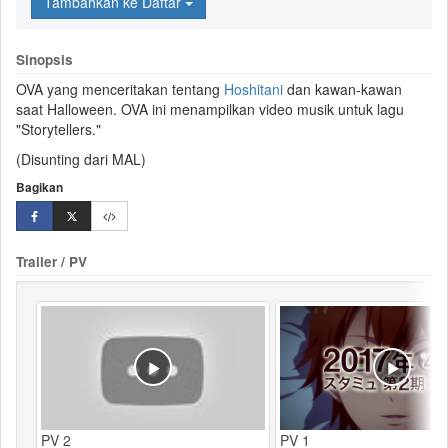
Tambahkan ke Daftar
Sinopsis
OVA yang menceritakan tentang
Hoshitani
dan kawan-kawan
saat
Halloween
. OVA ini menampilkan video musik untuk lagu
"Storytellers."
(Disunting dari MAL)
Bagikan
Trailer / PV
PV 2
PV 1