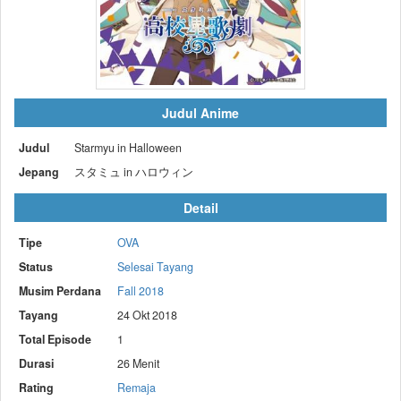
Judul Anime
Judul
Starmyu in Halloween
Jepang
スタミュ in ハロウィン
Detail
Tipe
OVA
Status
Selesai Tayang
Musim Perdana
Fall 2018
Tayang
24 Okt 2018
Total Episode
1
Durasi
26 Menit
Rating
Remaja