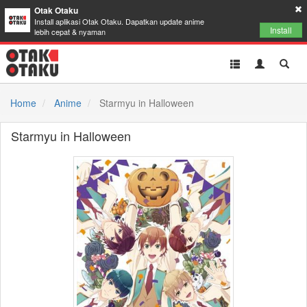
Otak Otaku
Install aplikasi Otak Otaku. Dapatkan update anime
Install
lebih cepat & nyaman
Toggle
Toggle
Toggl
navigation
Akun
Searc
Home
Anime
Starmyu in Halloween
Starmyu in Halloween