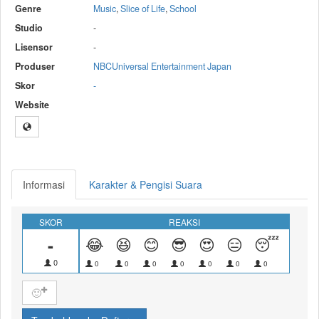
Genre
Music
,
Slice of Life
,
School
Studio
-
Lisensor
-
Produser
NBCUniversal Entertainment Japan
Skor
-
Website
Informasi
Karakter & Pengisi Suara
SKOR
REAKSI
-
😂
😆
😊
😎
😍
😑
😴
😝
0
0
0
0
0
0
0
0
0
🙂